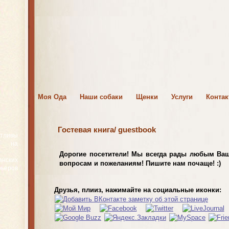
Моя Ода
Наши собаки
Щенки
Услуги
Конта
Гостевая книга/ guestbook
стливы
с на
Дорогие посетители! Мы всегда рады любым Ва
ских
вопросам и пожеланиям! Пишите нам почаще! :)
ьеров
Друзья, плииз, нажимайте на социальные иконки: