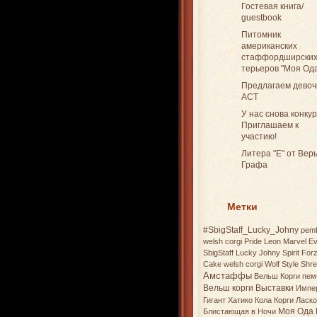
Гостевая книга/
guestbook
Питомник
американских
стаффордширски
терьеров "Моя Од
Предлагаем девоч
АСТ
У нас снова конкур
Приглашаем к
участию!
Литера "Е" от Вер
Графа
Метки
#SbigStaff_Lucky_Johny
pem
welsh corgi
Pride Leon Marvel E
SbigStaff Lucky Johny
Spirit Fo
Cake
welsh corgi
Wolf Style Shr
Амстаффы
Вельш Корги пем
Вельш корги
Выставки
Импе
Гигант Хатико
Кола
Корги
Ласко
Моя Ода 
Блистающая в Ночи