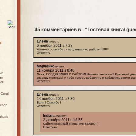
45 комментариев в - “Гостевая книга/ gue
Елена
пишет:
а
6 ноября 2011 в 7:23
Женечка ,спасибо за проделанную работу !!!!!!!!!!
Ответить
Марченко
пишет:
11 ноября 2011 в 8:46
ие
Лена, ПОЗДРАВЛЯЮ С САЙТОМ! Начало положено! Красивый диза
an
вправду молодец! А тебе теперь добавлять и добавлять в него все
Ответить
ier
 Corgi
Елена
пишет:
14 ноября 2011 в 7:30
Валя ! Спасибо !
rench
Ответить
Indiana
пишет:
ahuas
2 декабря 2011 в 13:55
Сайтик красивый очень! кто делал? :)
Ответить