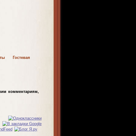
кты
Гостевая
шим комментариям,