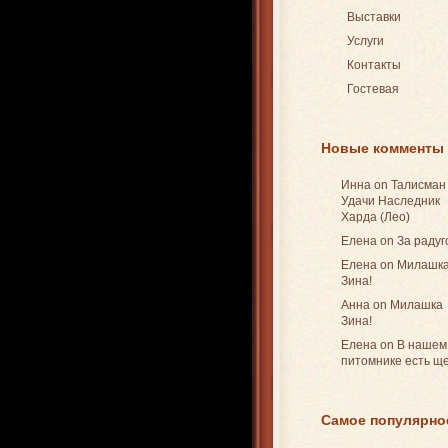
Выставки
Услуги
Контакты
Гостевая
Новые комменты
Инна on
Талисман
Удачи Наследник
Харда (Лео)
Елена on
За радуг
Елена on
Милашк
Зина!
Анна on
Милашка
Зина!
Елена on
В нашем
питомнике есть ще
Самое популярно