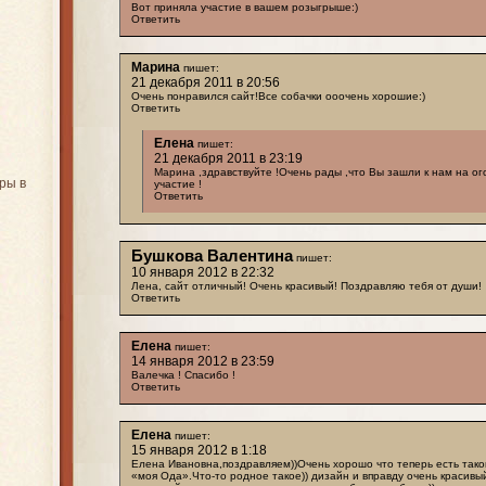
Вот приняла участие в вашем розыгрыше:)
Ответить
Марина
пишет:
21 декабря 2011 в 20:56
Очень понравился сайт!Все собачки ооочень хорошие:)
Ответить
Елена
пишет:
21 декабря 2011 в 23:19
Марина ,здравствуйте !Очень рады ,что Вы зашли к нам на ог
ры в
участие !
Ответить
Бушкова Валентина
пишет:
10 января 2012 в 22:32
Лена, сайт отличный! Очень красивый! Поздравляю тебя от души!
Ответить
Елена
пишет:
14 января 2012 в 23:59
Валечка ! Спасибо !
Ответить
Елена
пишет:
15 января 2012 в 1:18
Елена Ивановна,поздравляем))Очень хорошо что теперь есть тако
«моя Ода».Что-то родное такое)) дизайн и вправду очень красивы