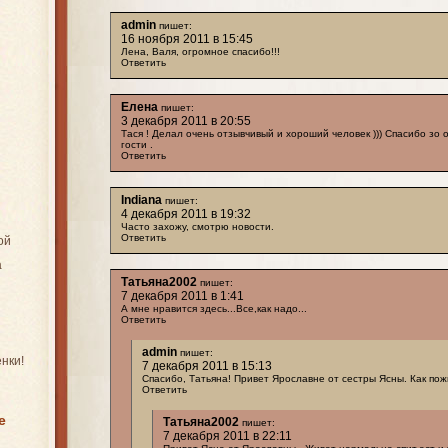
admin
пишет:
16 ноября 2011 в 15:45
Лена, Валя, огромное спасибо!!!
Ответить
Елена
пишет:
3 декабря 2011 в 20:55
Тася ! Делал очень отзывчивый и хороший человек ))) Спасибо зо о
гости .
Ответить
Indiana
пишет:
4 декабря 2011 в 19:32
Часто захожу, смотрю новости.
Ответить
ой
а
Татьяна2002
пишет:
7 декабря 2011 в 1:41
А мне нравится здесь...Все,как надо...
Ответить
admin
пишет:
нки!
7 декабря 2011 в 15:13
Спасибо, Татьяна! Привет Ярославне от сестры Ясны. Как по
Ответить
е
Татьяна2002
пишет:
7 декабря 2011 в 22:11