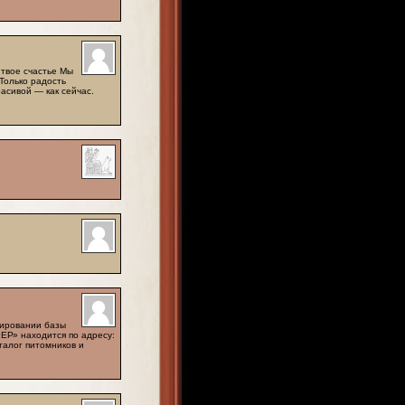
 твое счастье Мы
 Только радость
расивой — как сейчас.
мировании базы
» находится по адресу:
аталог питомников и