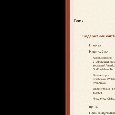
Содержание сайт
Главная
Наши собаки
Американские
стаффордширск
терьеры/ Americ
Staffordshire Terr
Вельш корги
пемброки/ Welsh
Pembroke
Французские / F
Bulldog
Чихуахуа/ Chihu
Щенки
Наши выпускники