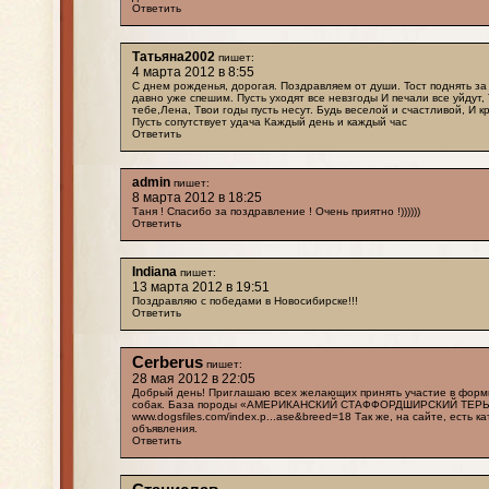
Ответить
Татьяна2002
пишет:
4 марта 2012 в 8:55
С днем рожденья, дорогая. Поздравляем от души. Тост поднять за
давно уже спешим. Пусть уходят все невзгоды И печали все уйдут,
тебе,Лена, Твои годы пусть несут. Будь веселой и счастливой, И к
Пусть сопутствует удача Каждый день и каждый час
Ответить
admin
пишет:
8 марта 2012 в 18:25
Таня ! Спасибо за поздравление ! Очень приятно !))))))
Ответить
Indiana
пишет:
13 марта 2012 в 19:51
Поздравляю с победами в Новосибирске!!!
Ответить
Cerberus
пишет:
28 мая 2012 в 22:05
Добрый день! Приглашаю всех желающих принять участие в фор
собак. База породы «АМЕРИКАНСКИЙ СТАФФОРДШИРСКИЙ ТЕРЬЕР
www.dogsfiles.com/index.p...ase&breed=18 Так же, на сайте, есть к
объявления.
Ответить