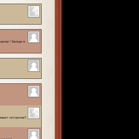
ценку ! Заходи в
живает сестренка?