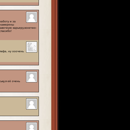
аботу и за
 намерены
авочную карьеру,конечно-
спасибо!
умфа, ну ооочень
ьку,я её очень