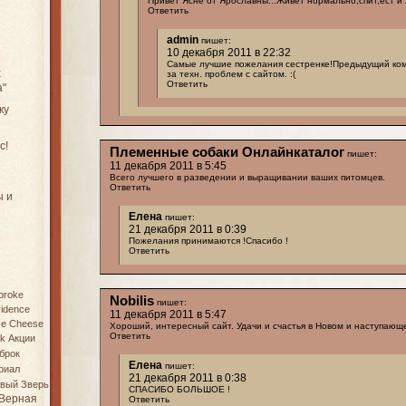
Привет Ясне от Ярославны...Живет нормально,спит,ест и
Ответить
admin
пишет:
10 декабря 2011 в 22:32
Самые лучшие пожелания сестренке!Предыдущий ком
х
за техн. проблем с сайтом. :(
Ответить
а"
ку
с!
Племенные собаки Онлайнкаталог
пишет:
11 декабря 2011 в 5:45
Всего лучшего в разведении и выращивании ваших питомцев.
Ответить
ы и
Елена
пишет:
21 декабря 2011 в 0:39
Пожелания принимаются !Спасибо !
Ответить
broke
Nobilis
пишет:
vidence
11 декабря 2011 в 5:47
rze Cheese
Хороший, интересный сайт. Удачи и счастья в Новом и наступающе
Ответить
ek
Акции
брок
Елена
пишет:
риал
21 декабря 2011 в 0:38
вый Зверь
СПАСИБО БОЛЬШОЕ !
Верная
Ответить