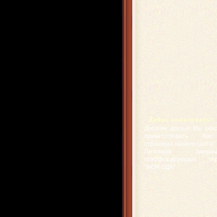
Добро пожаловать!
Дорогие друзья! Мы сча
приветствовать Ва
страницах нашего сайта!
Питомник американ
стаффордширских тер
"МОЯ ОДА".