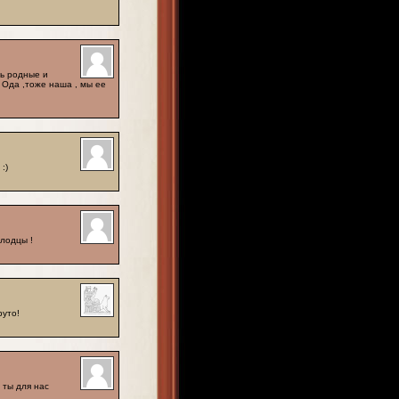
нь родные и
 Ода ,тоже наша , мы ее
:)
олодцы !
руто!
 ты для нас