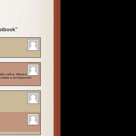
stbook”
йн сайта, Женя и
 новое и интересное!