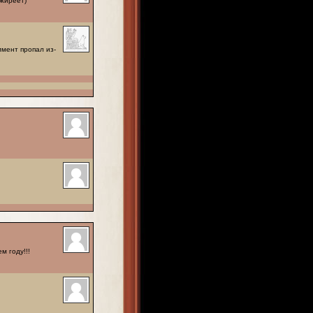
 жиреет)
мент пропал из-
м году!!!