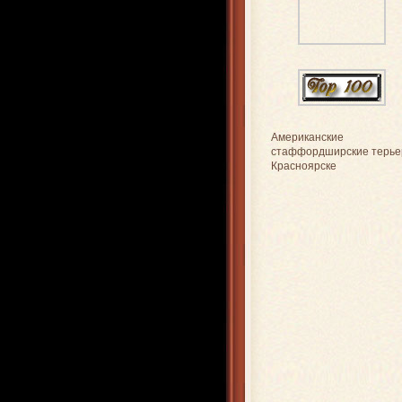
Американские
стаффордширские терье
Красноярске