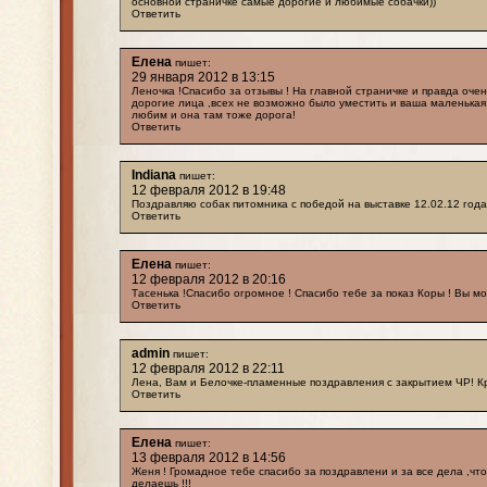
основной страничке самые дорогие и любимые собачки))
Ответить
Елена
пишет:
29 января 2012 в 13:15
Леночка !Спасибо за отзывы ! На главной страничке и правда оче
дорогие лица ,всех не возможно было уместить и ваша маленькая
любим и она там тоже дорога!
Ответить
Indiana
пишет:
12 февраля 2012 в 19:48
Поздравляю собак питомника с победой на выставке 12.02.12 года 
Ответить
Елена
пишет:
12 февраля 2012 в 20:16
Тасенька !Спасибо огромное ! Спасибо тебе за показ Коры ! Вы м
Ответить
admin
пишет:
12 февраля 2012 в 22:11
Лена, Вам и Белочке-пламенные поздравления с закрытием ЧР! К
Ответить
Елена
пишет:
13 февраля 2012 в 14:56
Женя ! Громадное тебе спасибо за поздравлени и за все дела ,что
делаешь !!!