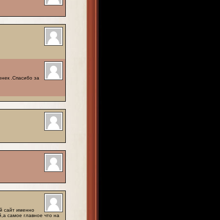
онек .Спасибо за
й сайт именно
й,а самое главное что на