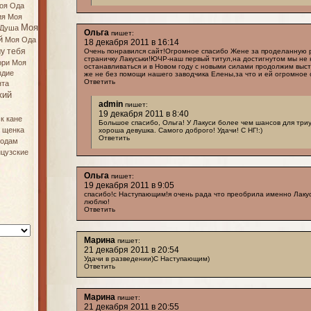
оя Ода
ия
Моя
Моя
 Душа
Ольга
пишет:
й
Моя Ода
18 декабря 2011 в 16:14
у тебя
Очень понравился сайт!Огромное спасибо Жене за проделанную р
страничку Лакуськи!ЮЧР-наш первый титул,на достигнутом мы не
ори
Моя
останавливаться и в Новом году с новыми силами продолжим выст
здие
же не без помощи нашего заводчика Елены,за что и ей огромное 
Ответить
нта
кий
admin
пишет:
19 декабря 2011 в 8:40
к
кане
Большое спасибо, Ольга! У Лакуси более чем шансов для три
ь щенка
хороша девушка. Самого доброго! Удачи! С НГ!:)
Ответить
родам
цузские
Ольга
пишет:
19 декабря 2011 в 9:05
спасибо!с Наступающим!я очень рада что преобрила именно Лакус
люблю!
Ответить
Марина
пишет:
21 декабря 2011 в 20:54
Удачи в разведении)С Наступающим)
Ответить
Марина
пишет:
21 декабря 2011 в 20:55