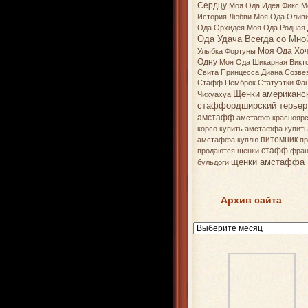
Сердцу
Моя Ода Идея Фикс
М
История Любви
Моя Ода Олив
Ода Орхидея
Моя Ода Родная
Ода Удача Всегда со Мно
Моя Ода Хоч
Улыбка Фортуны
Одну
Моя Ода Шикарная Викт
Свита Принцесса Диана Созве
Стафф
Пемброк
Статуэтки
Фа
Щенки
американс
Чихуахуа
стаффордширский терьер
амстафф
амстафф красноярс
корсо
купить амстаффа
купит
питомник
амстаффа
куплю
п
стафф
продаются щенки
фран
щенки амстаффа
бульдоги
Архив сайта