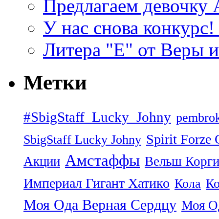
Предлагаем девочку
У нас снова конкурс
Литера "Е" от Веры 
Метки
#SbigStaff_Lucky_Johny
pembrok
Spirit Forze
SbigStaff Lucky Johny
Амстаффы
Акции
Вельш Корги
Империал Гигант Хатико
Кола
Ко
Моя Ода Верная Сердцу
Моя О