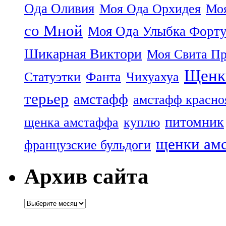
Ода Оливия
Моя Ода Орхидея
Моя
со Мной
Моя Ода Улыбка Форт
Шикарная Виктори
Моя Свита Пр
Щенк
Статуэтки
Фанта
Чихуахуа
терьер
амстафф
амстафф красно
питомник
щенка амстаффа
куплю
щенки ам
французские бульдоги
Архив сайта