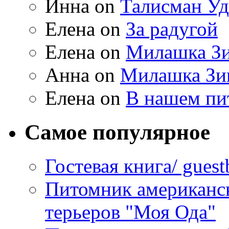
Инна on
Талисман Уд
Елена on
За радугой
Елена on
Милашка Зи
Анна on
Милашка Зи
Елена on
В нашем пи
Самое популярное
Гостевая книга/ gues
Питомник американс
терьеров "Моя Ода"