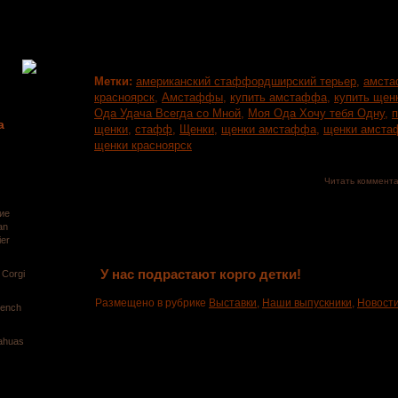
накопление американских и сербских кровей. Окрасы
палево белые, черно белые и бело рыжие....
Метки:
американский стаффордширский терьер
,
амст
красноярск
,
Амстаффы
,
купить амстаффа
,
купить щен
Ода Удача Всегда со Мной
,
Моя Ода Хочу тебя Одну
,
п
а
щенки
,
стафф
,
Щенки
,
щенки амстаффа
,
щенки амста
щенки красноярск
Читать коммент
ие
an
ier
У нас подрастают корго детки!
 Corgi
Размещено в рубрике
Выставки
,
Наши выпускники
,
Новост
rench
ahuas
В конце февраля, наша Фанта, осчастливила нас м
Детки подрастают и начинают высматривать своих род
с широкими воротниками, есть свободные девоч