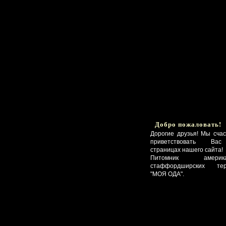
Добро пожаловать!
Дорогие друзья! Мы сча
приветствовать Ва
страницах нашего сайта!
Питомник американ
стаффордширских тер
"МОЯ ОДА".