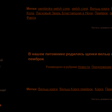
Хамелфан Аутумн Дефолиатион папа Стиль Лайф Ман
Метки:
pembroke welsh corgi
,
welsh corgi
,
Вельш корги
,
Кола
,
Ласковый Зверь Блистающая в Ночи
,
Пемброк
,
п
Фанта
Читать коммент
В нашем питомнике родились щенки вельш 
пемброк
ой
а
Размещено в рубрике
Новости
,
Предложение
В нашем питомнике пополнение! Щенки Вельш Кор
малышей рыжего окраса.
Метки:
Вельш корги
,
Вельш Корги пемброк
,
Корги
,
Пем
нки!
Читать коммент
е