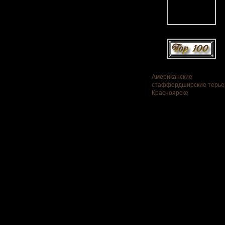
Американские
стаффордширские терье
Красноярске