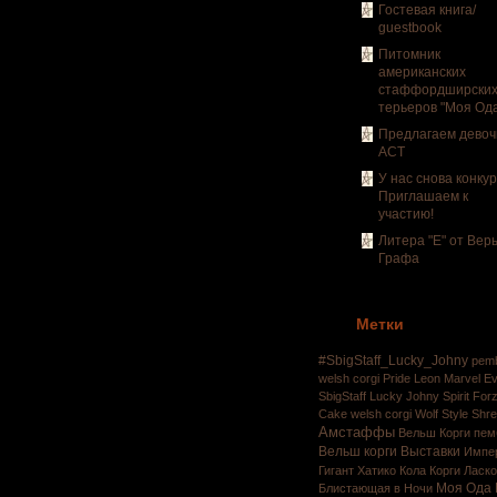
Гостевая книга/
guestbook
Питомник
американских
стаффордширски
терьеров "Моя Од
Предлагаем девоч
АСТ
У нас снова конкур
Приглашаем к
участию!
Литера "Е" от Вер
Графа
Метки
#SbigStaff_Lucky_Johny
pem
welsh corgi
Pride Leon Marvel E
SbigStaff Lucky Johny
Spirit Fo
Cake
welsh corgi
Wolf Style Shr
Амстаффы
Вельш Корги пем
Вельш корги
Выставки
Импе
Гигант Хатико
Кола
Корги
Ласко
Моя Ода 
Блистающая в Ночи