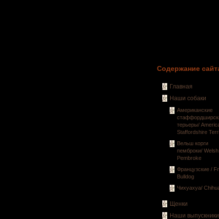
Содержание сайт
Главная
Наши собаки
Американские
стаффордширск
терьеры/ Americ
Staffordshire Terr
Вельш корги
пемброки/ Welsh
Pembroke
Французские / F
Bulldog
Чихуахуа/ Chihu
Щенки
Наши выпускники