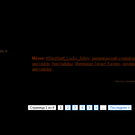
В нашем питомнике продается замечательная девочк
Королева Воинов, Зиночка продается в качестве д
для выставок и разведения.Мама Моя Ода Лаура
Оливия*Фидель Фауд Чузен Уан) папа Империал Гиг
Гигант Сноу Лав*Империал Гигант Фунтик и К ). Полнос
атаксии, имеет метрику РКФ, клеймо, доставим в лю
по очень ...
ры в
Метки:
#SbigStaff_Lucky_Johny
,
американский стаффор
амстафф
,
Амстаффы
,
Империал Гигант Хатико
,
питомн
амстаффа
Читать комм
Страница 1 из 8
1
2
3
4
5
»
...
Последняя »