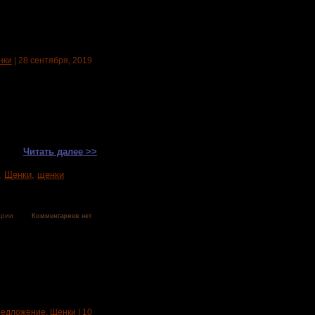
нки
| 28 сентября, 2019
дарила нам 7 милых
ек рыжего, черного.
рня рыжего и черного
Читать далее >>
,
Щенки
,
щенки
арии
Комментариев нет
едложение
,
Щенки
| 10