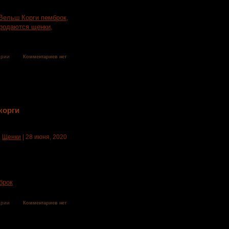
хэттан
Вельш Корги пемброк
,
родаются щенки
,
арии
Комментариев нет
корги
,
Щенки
| 28 июня, 2020
ги Пемброк, 5 ярких
брок
арии
Комментариев нет