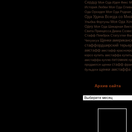
Сердцу
Моя Ода Идея Фикс
М
История Любви
Моя Ода Олив
Ода Орхидея
Моя Ода Родная
Ода Удача Всегда со Мно
Моя Ода Хоч
Улыбка Фортуны
Одну
Моя Ода Шикарная Викт
Свита Принцесса Диана Созве
Стафф
Пемброк
Статуэтки
Фа
Щенки
американс
Чихуахуа
стаффордширский терьер
амстафф
амстафф красноярс
корсо
купить амстаффа
купит
питомник
амстаффа
куплю
п
стафф
продаются щенки
фран
щенки амстаффа
бульдоги
Архив сайта