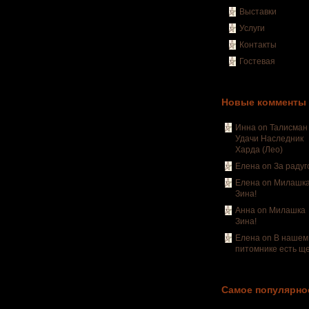
Выставки
Услуги
Контакты
Гостевая
Новые комменты
Инна on
Талисман
Удачи Наследник
Харда (Лео)
Елена on
За радуг
Елена on
Милашк
Зина!
Анна on
Милашка
Зина!
Елена on
В нашем
питомнике есть ще
Самое популярно