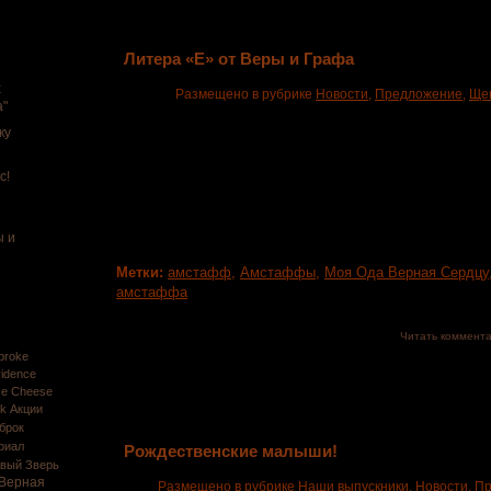
Литера «Е» от Веры и Графа
х
Размещено в рубрике
Новости
,
Предложение
,
Ще
а"
ку
Наша любимая Верочка снова стала мамой и по
малышат! К резервированию предлагаются 5 девчуш
белого с рыжим и голубо палевого окрасов и 2 па
с!
окраса. ...
ы и
Метки:
амстафф
,
Амстаффы
,
Моя Ода Верная Сердцу
амстаффа
Читать коммент
broke
vidence
rze Cheese
ek
Акции
брок
риал
Рождественские малыши!
вый Зверь
Верная
Размещено в рубрике
Наши выпускники
,
Новости
,
Пр