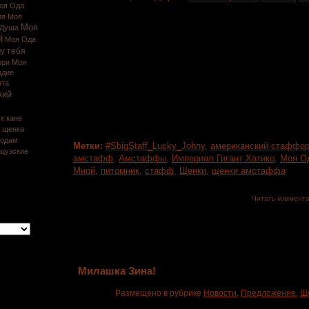
оя Ода
ия
Моя
Моя
 Душа
На рождество в нашем питомнике появились на све
й
Моя Ода
рыжих малышей, 6 девочек и 4 мальчика, детки яркие и
у тебя
атаксии папа наш замечательный Кузя, Импер
ори
Моя
многократный победитель выставок разного уровня, от
здие
нта
детках мама наших деток Ника, Моя Ода Vicktory а
кий
рождена от выездной вязки в москву ...
к
кане
ь щенка
родам
Метки:
#SbigStaff_Lucky_Johny
,
американский стаффор
цузские
амстафф
,
Амстаффы
,
Империал Гигант Хатико
,
Моя Од
Мной
,
питомник
,
стафф
,
Щенки
,
щенки амстаффа
Читать коммент
Милашка Зина!
Размещено в рубрике
Новости
,
Предложение
,
Щ