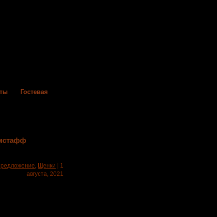
кты
Гостевая
амстафф
редложение
,
Щенки
| 1
августа, 2021
 великолепных пар
х от атаксии. Малыши
ресная родословная,