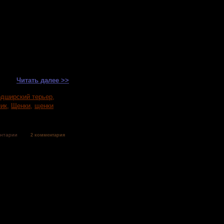
а Зина, Моя Ода Зена
омашней любимицы, не
 Прекрасная(Моя Ода
ант Хатико(Империал
тью привита, чистая от
бой регион. Продается
Читать далее >>
дширский терьер
,
ик
,
Щенки
,
щенки
ентарии
2 комментария