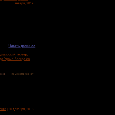
января, 2019
т 10 очаровательных
 расписные, чистые от
иал Гигант Хатико,
лично передает себя в
 Motto For You, Ника
Читать далее >>
дширский терьер
,
а Удача Всегда со
арии
Комментариев нет
енки
| 20 декабря, 2018