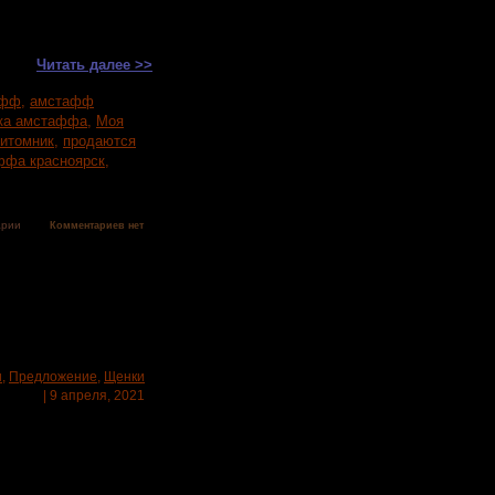
 разные: рыже белые,
Читать далее >>
афф
,
амстафф
ка амстаффа
,
Моя
итомник
,
продаются
ффа красноярск
,
арии
Комментариев нет
и
,
Предложение
,
Щенки
| 9 апреля, 2021
аленькими коржиками!
ителей! Яркие рыжики,
ки и мальчики! мама