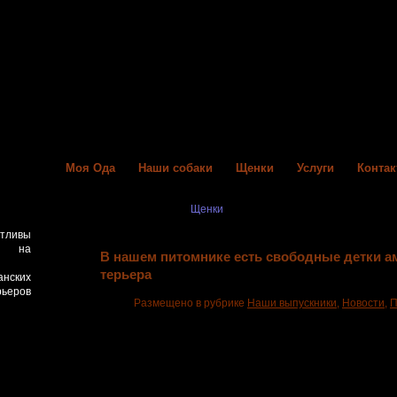
Моя Ода
Наши собаки
Щенки
Услуги
Конта
Главная
>Рубрика ‘
Щенки
’
стливы
с на
В нашем питомнике есть свободные детки 
терьера
ских
ьеров
Размещено в рубрике
Наши выпускники
,
Новости
,
П
Июль месяц у нас богат на деток! От двух
производителей, проверенных по потомству, чисты
яркие и нарядные, с красивыми головами, инте