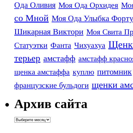
Ода Оливия
Моя Ода Орхидея
Моя
со Мной
Моя Ода Улыбка Форт
Шикарная Виктори
Моя Свита Пр
Щенк
Статуэтки
Фанта
Чихуахуа
терьер
амстафф
амстафф красно
питомник
щенка амстаффа
куплю
щенки ам
французские бульдоги
Архив сайта