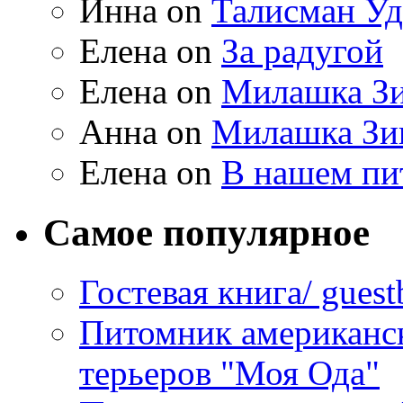
Инна on
Талисман Уд
Елена on
За радугой
Елена on
Милашка Зи
Анна on
Милашка Зи
Елена on
В нашем пи
Самое популярное
Гостевая книга/ gues
Питомник американс
терьеров "Моя Ода"