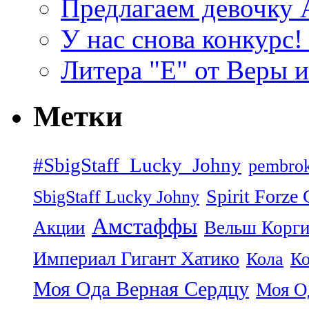
Предлагаем девочку
У нас снова конкурс
Литера "Е" от Веры 
Метки
#SbigStaff_Lucky_Johny
pembrok
Spirit Forze
SbigStaff Lucky Johny
Амстаффы
Акции
Вельш Корги
Империал Гигант Хатико
Кола
Ко
Моя Ода Верная Сердцу
Моя О