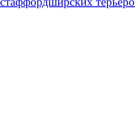
стаффордширских терьеро