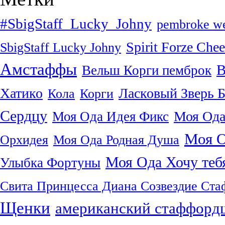
#SbigStaff_Lucky_Johny
pembroke we
Spirit Forze Che
SbigStaff Lucky Johny
Амстаффы
В
Вельш Корги пемброк
Хатико
Ласковый Зверь 
Кола
Корги
Сердцу
Моя Ода
Моя Ода Идея Фикс
Моя О
Орхидея
Моя Ода Родная Душа
Моя Ода Хочу теб
Улыбка Фортуны
Свита Принцесса Диана Созвездие Ст
Щенки
американский стаффорд