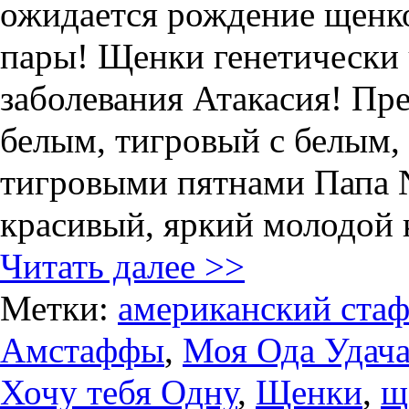
ожидается рождение щенко
пары! Щенки генетически 
заболевания Атакасия! Пр
белым, тигровый с белым,
тигровыми пятнами Папа Ni
красивый, яркий молодой ко
Читать далее >>
Метки:
американский ста
Амстаффы
,
Моя Ода Удача
Хочу тебя Одну
,
Щенки
,
щ