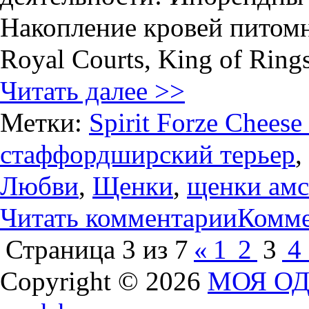
Накопление кровей питомн
Royal Courts, King of Ring
Читать далее >>
Метки:
Spirit Forze Cheese
стаффордширский терьер
,
Любви
,
Щенки
,
щенки ам
Читать комментарии
Комме
Страница 3 из 7
«
1
2
3
4
Copyright © 2026
МОЯ ОДА