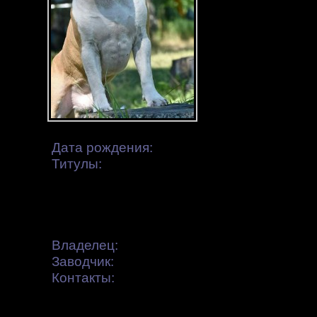
Дата рождения:
02.12.2016
Титулы:
Юный Чемпион России,
Чемпион России, Чемпион Болгарии,
Гранд Чемпион Болгарии,
Чемпион Македонии,
Чемпион Балканских стран
Владелец:
Лисова Елена
Заводчик:
Степаненко Х
Контакты:
Красноярск
тел. 8−913−550−71−28