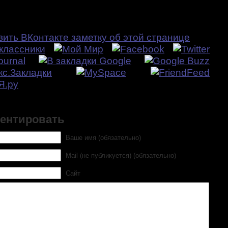
, плииз, нажимайте на социальные иконки:
ентировать
Ваше имя (обязательно)
Mail (не публикуется) (обязательно)
Сайт