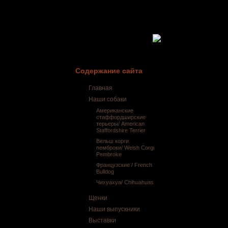
Содержание сайта
Главная
Наши собаки
Американские
стаффордширские
терьеры/ American
Staffordshire Terrier
Вельш корги
пемброки/ Welsh Corgi
Pembroke
Французские / French
Bulldog
Чихуахуа/ Chihuahuas
Щенки
Наши выпускники
Выставки