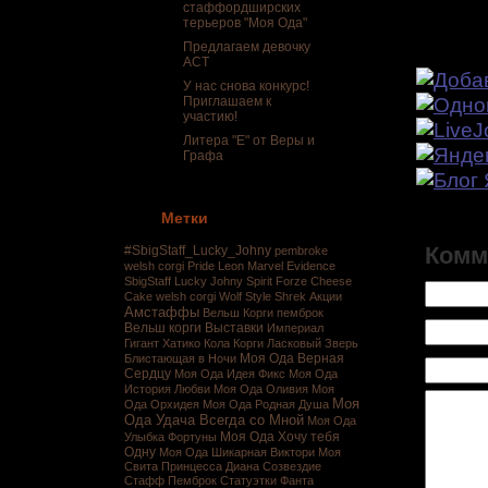
стаффордширских
терьеров "Моя Ода"
Предлагаем девочку
Друзья
АСТ
У нас снова конкурс!
Приглашаем к
участию!
Литера "Е" от Веры и
Графа
Метки
Комм
#SbigStaff_Lucky_Johny
pembroke
welsh corgi
Pride Leon Marvel Evidence
SbigStaff Lucky Johny
Spirit Forze Cheese
Cake
welsh corgi
Wolf Style Shrek
Акции
Амстаффы
Вельш Корги пемброк
Вельш корги
Выставки
Империал
Гигант Хатико
Кола
Корги
Ласковый Зверь
Моя Ода Верная
Блистающая в Ночи
Сердцу
Моя Ода Идея Фикс
Моя Ода
История Любви
Моя Ода Оливия
Моя
Моя
Ода Орхидея
Моя Ода Родная Душа
Ода Удача Всегда со Мной
Моя Ода
Моя Ода Хочу тебя
Улыбка Фортуны
Одну
Моя Ода Шикарная Виктори
Моя
Свита Принцесса Диана Созвездие
Стафф
Пемброк
Статуэтки
Фанта