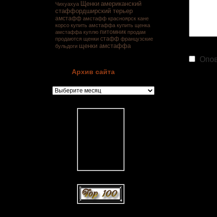
Щенки
американский
Чихуахуа
стаффордширский терьер
амстафф
амстафф красноярск
кане
корсо
купить амстаффа
купить щенка
питомник
амстаффа
куплю
продам
стафф
продаются щенки
французские
щенки амстаффа
бульдоги
Опов
Архив сайта