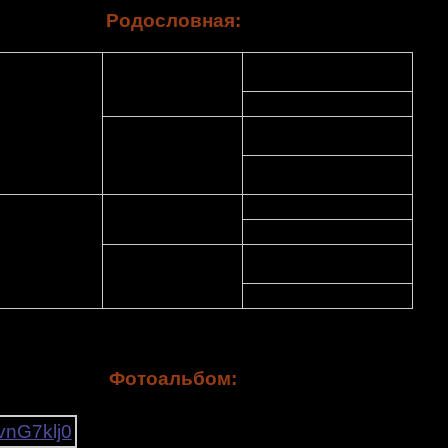
Родословная:
7. Royal Courts Tippit z
3. Fantomas Triumph
Calvin
TZH
Presburg Staff
8. Wild Cat Tippit z Hanky
ал Гигант Фунтик
9. Staff O'Class Feb for
4. Бакароро энд
Bakaroro
Итубори
10. Бакароро энд Итубори
Окинава
Ума
11. John Bull Fekete Domino
5. Sbig Staff Lucky
Johnny
12. Dea of Fianna
иал Гигант Сноу
13. Chronos Virginia
Renegade
6. Рус Нева-Да Троя
14. Рус Нева-Да Даная
Фотоальбом: