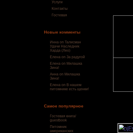
Услуги
Контакты
Гостевая
Новые комменты
1. Импери
и К
Инна on
Талисман
Удачи Наследник
Харда (Лео)
Елена on
За радугой
Елена on
Милашка
Зина!
2. Импер
Анна on
Милашка
Лав
Зина!
Елена on
В нашем
питомнике есть щенки!
Самое популярное
Гостевая книга/
guestbook
Питомник
американских