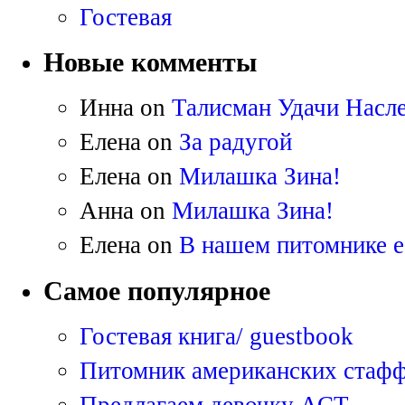
Гостевая
Новые комменты
Инна on
Талисман Удачи Насле
Елена on
За радугой
Елена on
Милашка Зина!
Анна on
Милашка Зина!
Елена on
В нашем питомнике е
Самое популярное
Гостевая книга/ guestbook
Питомник американских стаф
Предлагаем девочку АСТ