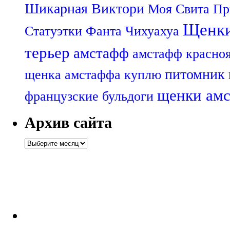
Шикарная Виктори
Моя Свита Пр
Щенк
Статуэтки
Фанта
Чихуахуа
терьер
амстафф
амстафф красно
питомник
щенка амстаффа
куплю
щенки ам
французские бульдоги
Архив сайта