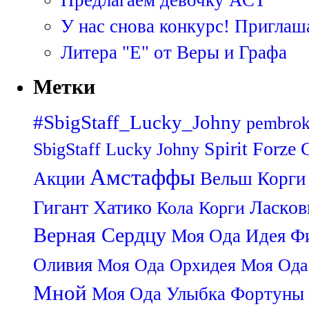
У нас снова конкурс! Приглаш
Литера "Е" от Веры и Графа
Метки
#SbigStaff_Lucky_Johny
pembrok
Spirit Forze
SbigStaff Lucky Johny
Амстаффы
Акции
Вельш Корги
Гигант Хатико
Ласков
Кола
Корги
Верная Сердцу
Моя Ода Идея Ф
Оливия
Моя Ода Орхидея
Моя Ода
Мной
Моя Ода Улыбка Фортуны