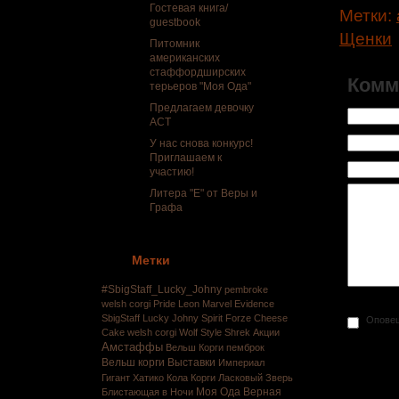
Гостевая книга/
Метки:
guestbook
Щенки
Питомник
американских
стаффордширских
Комм
терьеров "Моя Ода"
Предлагаем девочку
АСТ
У нас снова конкурс!
Приглашаем к
участию!
Литера "Е" от Веры и
Графа
Метки
#SbigStaff_Lucky_Johny
pembroke
welsh corgi
Pride Leon Marvel Evidence
SbigStaff Lucky Johny
Spirit Forze Cheese
Оповещ
Cake
welsh corgi
Wolf Style Shrek
Акции
Амстаффы
Вельш Корги пемброк
Вельш корги
Выставки
Империал
Гигант Хатико
Кола
Корги
Ласковый Зверь
Моя Ода Верная
Блистающая в Ночи