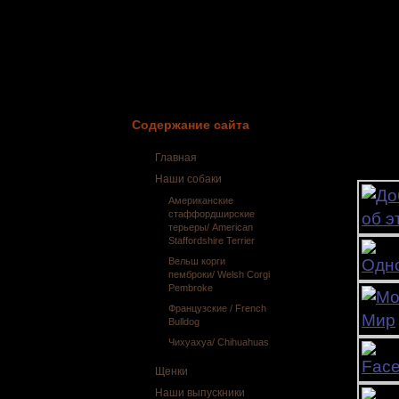
питом
комбин
есть 
развед
очень 
Содержание сайта
Главная
Друзья
Наши собаки
Американские
стаффордширские
терьеры/ American
Staffordshire Terrier
Вельш корги
пемброки/ Welsh Corgi
Pembroke
Французские / French
Bulldog
Чихуахуа/ Chihuahuas
Щенки
Наши выпускники