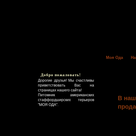
Моя Ода
На
Главная
Добро пожаловать!
щенки н
Дорогие друзья! Мы счастливы
приветствовать Вас на
страницах нашего сайта!
Питомник американских
В наш
стаффордширских терьеров
"МОЯ ОДА".
прода
Уважа