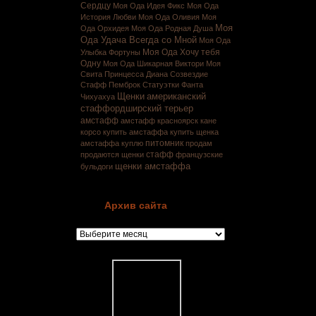
Сердцу
Моя Ода Идея Фикс
Моя Ода
История Любви
Моя Ода Оливия
Моя
Моя
Ода Орхидея
Моя Ода Родная Душа
Ода Удача Всегда со Мной
Моя Ода
Моя Ода Хочу тебя
Улыбка Фортуны
Одну
Моя Ода Шикарная Виктори
Моя
Свита Принцесса Диана Созвездие
Стафф
Пемброк
Статуэтки
Фанта
Щенки
американский
Чихуахуа
стаффордширский терьер
амстафф
амстафф красноярск
кане
корсо
купить амстаффа
купить щенка
питомник
амстаффа
куплю
продам
стафф
продаются щенки
французские
щенки амстаффа
бульдоги
Архив сайта