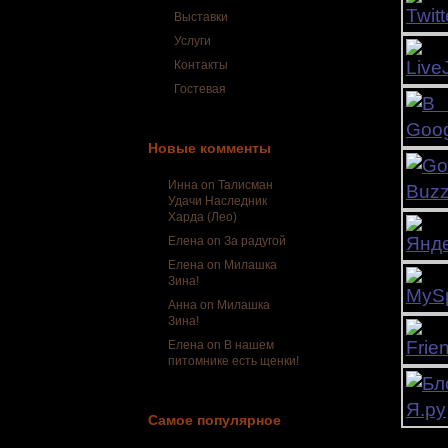
Выставки
Услуги
Контакты
Гостевая
Новые комменты
Инна on
Талисман
Удачи Наследник
Харда (Лео)
Елена on
За радугой
Елена on
Милашка
Зина!
Анна on
Милашка
Зина!
Елена on
В нашем
питомнике есть щенки!
Самое популярное