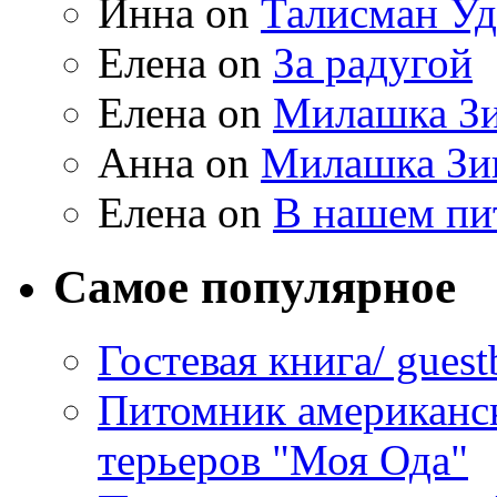
Инна on
Талисман Уд
Елена on
За радугой
Елена on
Милашка Зи
Анна on
Милашка Зи
Елена on
В нашем пи
Самое популярное
Гостевая книга/ gues
Питомник американс
терьеров "Моя Ода"