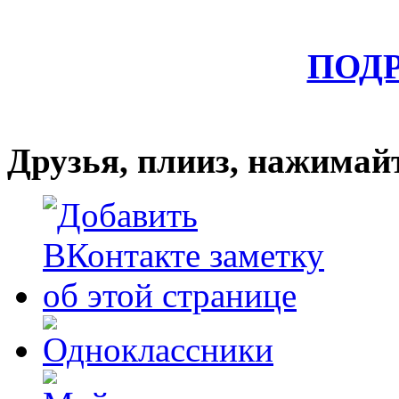
ПОД
Друзья, плииз, нажимай