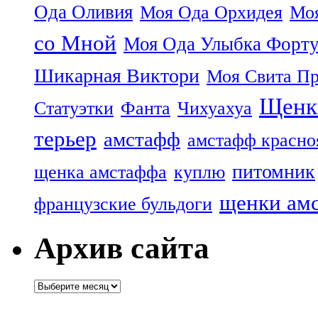
Ода Оливия
Моя Ода Орхидея
Моя
со Мной
Моя Ода Улыбка Форт
Шикарная Виктори
Моя Свита Пр
Щенк
Статуэтки
Фанта
Чихуахуа
терьер
амстафф
амстафф красно
питомник
щенка амстаффа
куплю
щенки ам
французские бульдоги
Архив сайта