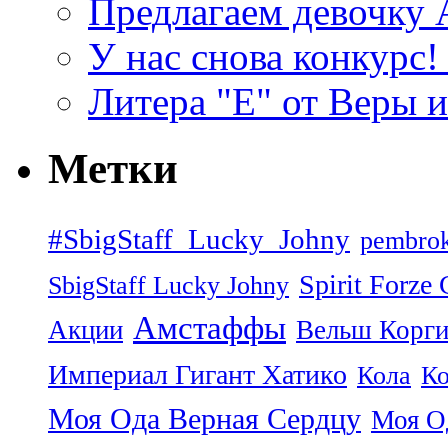
Предлагаем девочку
У нас снова конкурс
Литера "Е" от Веры 
Метки
#SbigStaff_Lucky_Johny
pembrok
Spirit Forze
SbigStaff Lucky Johny
Амстаффы
Акции
Вельш Корги
Империал Гигант Хатико
Кола
Ко
Моя Ода Верная Сердцу
Моя О