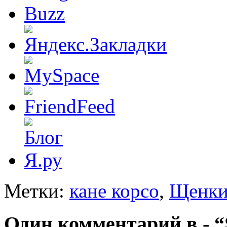
Метки:
кане корсо
,
Щенк
Один комментарий в - 