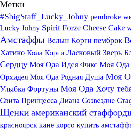
Метки
#SbigStaff_Lucky_Johny
pembroke we
Spirit Forze Cheese Cake
Lucky Johny
w
Амстаффы
В
Вельш Корги пемброк
Хатико
Ласковый Зверь Б
Кола
Корги
Сердцу
Моя Ода
Моя Ода Идея Фикс
Моя О
Орхидея
Моя Ода Родная Душа
Моя Ода Хочу теб
Улыбка Фортуны
Свита Принцесса Диана Созвездие Ст
Щенки
американский стаффорд
красноярск
кане корсо
купить амстафф